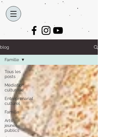
blog
Famille
Tous les
posts
Médiation
culturelle
Entreprenariat
culturel
Famille
Arts
jeunes
publics