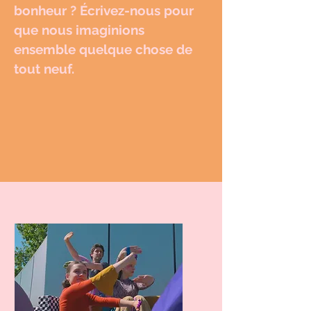
bonheur ? Écrivez-nous pour
que nous imaginions
ensemble quelque chose de
tout neuf.