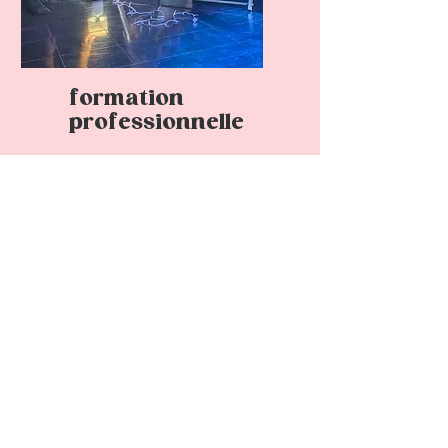
formation
professionnelle
Que ce soit sous forme de
conférence, d'atelier ou de
rencontres
professionnelles, nous
partageons notre savoir
avec plaisir.
Ce volet s'adresse :
- aux étudiant·es en
éducation préscolaire (au
CÉGEP et universités)
- aux professionnel·es en