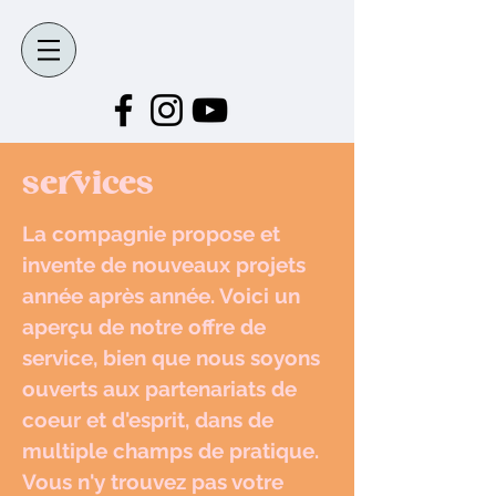
services
La compagnie propose et
invente de nouveaux projets
année après année. Voici un
aperçu de notre offre de
service, bien que nous soyons
ouverts aux partenariats de
coeur et d'esprit, dans de
multiple champs de pratique.
Vous n'y trouvez pas votre