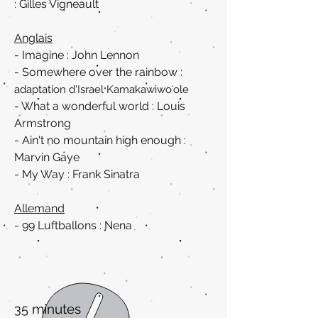
: Gilles Vigneault
Anglais
- Imagine : John Lennon
- Somewhere over the rainbow :
adaptation d'
Israel Kamakawiwoʻole
- What a wonderful world : Louis
Armstrong
- Ain't no mountain high enough :
Marvin Gaye
- My Way : Frank Sinatra
Allemand
- 99 Luftballons : Nena
minutes
35