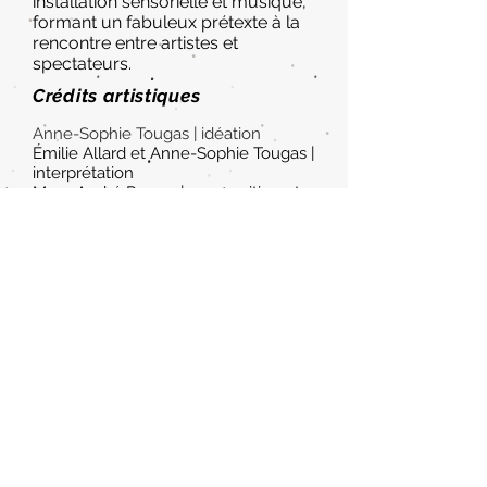
installation sensorielle et musique,
formant un fabuleux prétexte à la
rencontre entre artistes et
spectateurs.
Crédits artistiques
Anne-Sophie Tougas | idéation
Émilie Allard et Anne-Sophie Tougas |
interprétation
Marc-André Perron | composition et
arrangements musicaux
Harmonie Garry et Michèle-Anne
Martineau | aide aux décors
Un merci particulier à la maison des
familles du Centre-Sud et à
l'organisme Poussons-Poussettes du
quartier Centre-Sud.