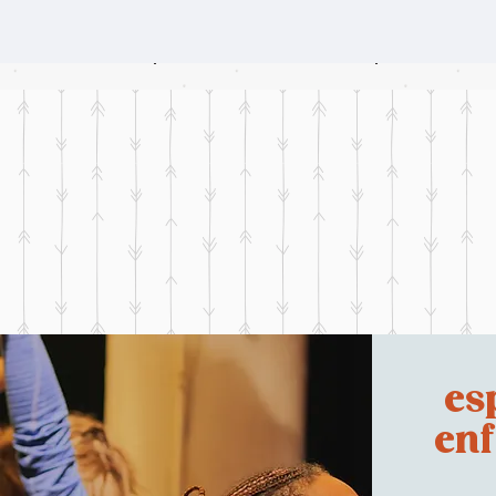
es
enf