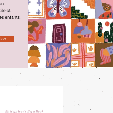
ion
ile et
es enfants.
tion
Entreprise (s'il y a lieu)