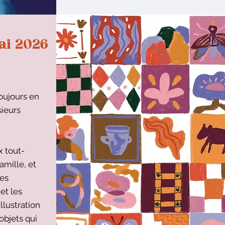
ai 2026
oujours en
sieurs
x tout-
amille, et
les
 et les
illustration
objets qui