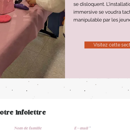
se disloquent.
L'installat
immersive se voudra tact
manipulable par les jeun
Visitez cette sec
otre infolettre
Nom de famille
E-mail