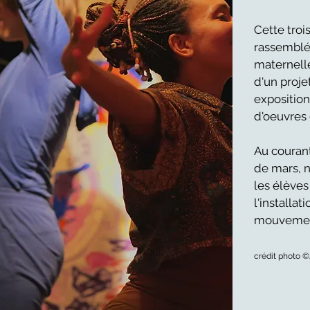
Cette troi
rassemblé
maternell
d'un projet
exposition
d'oeuvres
Au courant
de mars, 
les élève
l'installat
mouvemen
crédit photo 