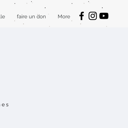
lle
faire un don
More
mes