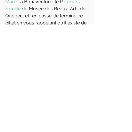
Marée
 à Bonaventure, le P
arcours 
Famille
 du Musée des Beaux-Arts de 
Québec, et j'en passe. Je termine ce 
billet en vous rappelant qu'il existe de 
fascinants court-métrages animés 
sur le site de l'
ONF
, pour le plaisir de 
tous (...pour vrai, de tous). 
P.S. Cette liste n'est pas exhaustive. 
Les ajouts et suggestions sont 
appréciés ! 
Arts jeunes publics
Famille
Vie culturelle