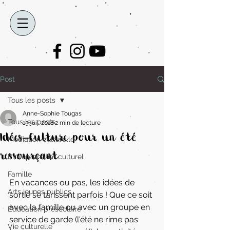
Post
Tous les posts
Anne-Sophie Tougas
Tous les posts
15 juil. 2018
2 min de lecture
Idées-Culture pour un été
Médiation culturelle
ressourçant
Entreprenariat culturel
Famille
En vacances ou pas, les idées de 
Arts jeunes publics
sortie se tarissent parfois ! Que ce soit 
avec la famille ou avec un groupe en 
Éducation préscolaire
service de garde (l'été ne rime pas 
Vie culturelle