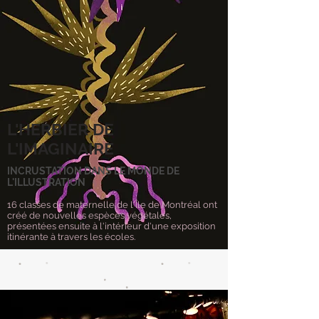
L'HERBIER DE
L'IMAGINAIRE
INCRUSTATION DANS LE MONDE DE
L'ILLUSTRATION
16 classes de maternelle de l'Île de Montréal ont
créé de nouvelles espèces végétales,
présentées ensuite à l'intérieur d'une exposition
itinérante à travers les écoles.