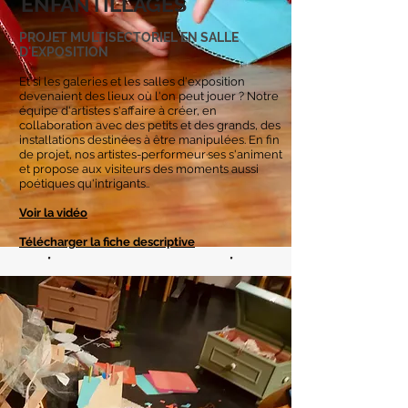
ENFANTILLAGES
PROJET MULTISECTORIEL EN SALLE
D'EXPOSITION
Et si les galeries et les salles d'exposition
devenaient des lieux où l'on peut jouer ? Notre
équipe d'artistes s'affaire à créer, en
collaboration avec des petits et des grands, des
installations destinées à être manipulées. En fin
de projet, nos artistes-performeur·ses s'animent
et propose aux visiteurs des moments aussi
poétiques qu'intrigants..
Voir la vidéo
Télécharger la fiche descriptive