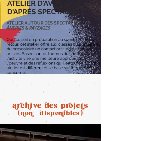
ATELIER D'AVANT OU
D'APRÈS SPECTACLE
ATELIER AUTOUR DES SPECTACLES
LES
ÂNERIES
&
PAYZAGES
Que ce soit en préparation au spectacle ou au
retour, cet atelier offre aux classes du primaire et
du préscolaire un contact privilégié
avec les
artistes. Basé
e
sur les thèmes du spectacle,
l'activité vise une meilleure appropriation de
l'oeuvre et des réflexions qui l'entouren. Chaque
atelier est différent et se base sur le spectacle
concerné.
archive des projets
(non-disponibles)