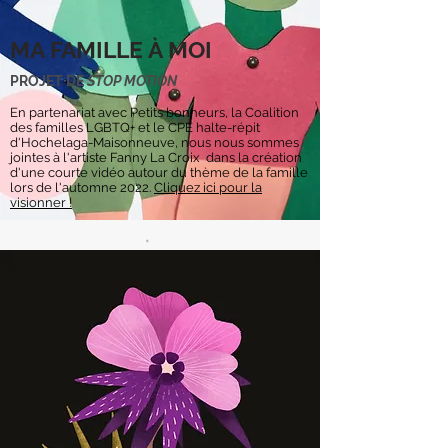
MA FAMILLE À MOI
PROJET DE
STOP MOTION
En partenariat avec Petits bonheurs, la Coalition
des familles LGBTQ+ et le CPE halte-répit
d'Hochelaga-Maisonneuve, nous nous sommes
jointes à l'artiste Fanny La Croix dans la création
d'une courte vidéo autour du thème de la famille
lors de l'automne 2022.
Cliquez ici pour la
visionner !