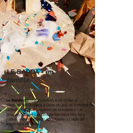
LE BARDA - en
famille
ATELIER-PERFORMANCE
Le Barda
est une invitation à co-créer, à
s’approprier l’espace à l’aide du jeu, et à mettre de
la poésie dans l’utilisation de la matière. Le
groupe, inspiré par des performeur.ses, fera
naitre une installation spontanée à l'aide de
matériaux neutres.